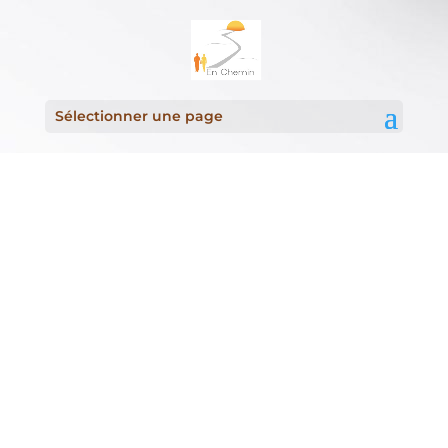
Contacts de nos pôles
Sélectionner une page
En pays hyérois
Pôle Précarité-Santé
CHRS : 21 Rue de la République - 83400 Hyères -
04 22 59 00 70
Accueil de jour, Bagagerie, Point eau, Promosoins
: 9 - 11 -18 - 24 Rue de Verdun - 83400 Hyères - 04
23 36 00 50