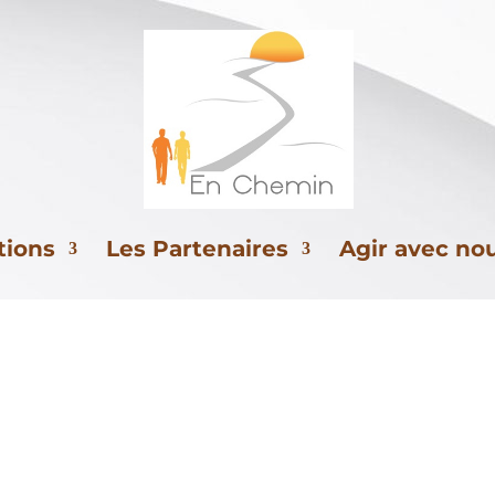
 quelques mots ...
n En Chemin a comme objectif
, sur le départem
onnes en difficulté vers l’insertion sociale, le re
tions
Les Partenaires
Agir avec no
me structure, vous trouverez six champs d’interven
os actions au service 
'accompagnement glob