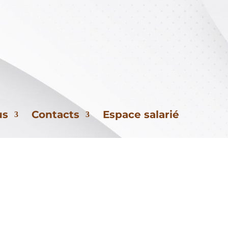
ent du Var,
l’accompagnement
tour à l’autonomie et l’activité
.
us
Contacts
Espace salarié
tion.
de
al