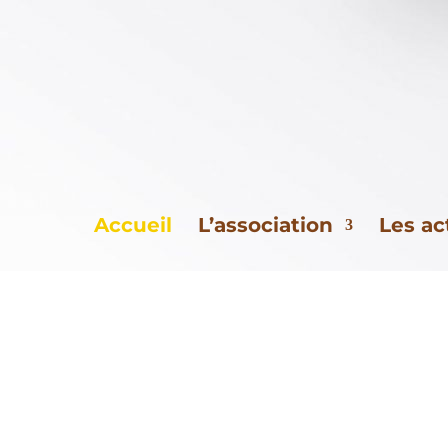
En Chemin, en
Fondée en 2008,
l’associatio
global et individualisé des pers
Accueil
L’association
Les ac
Pour ce faire, au sein de la mê
N
l